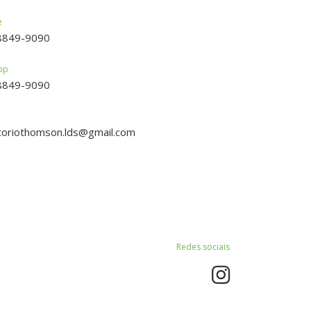
e
98849-9090
pp
98849-9090
toriothomson.lds@gmail.com
Redes sociais